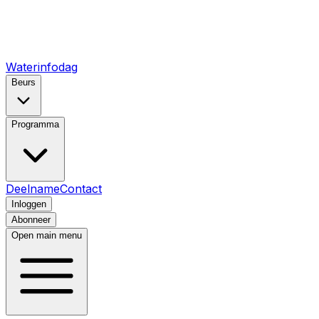
Waterinfodag
Beurs
Programma
Deelname
Contact
Inloggen
Abonneer
Open main menu