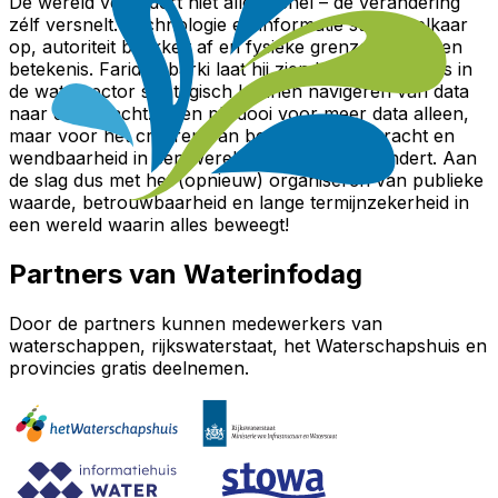
De wereld verandert niet alleen snel – de verandering
zélf versnelt. Technologie en informatie stuwen elkaar
op, autoriteit brokkelt af en fysieke grenzen verliezen
betekenis. Farid Tabarki laat hij zien hoe organisaties in
de watersector strategisch kunnen navigeren van data
naar daadkracht. Geen pleidooi voor meer data alleen,
maar voor het creëren van betekenis, veerkracht en
wendbaarheid in een wereld die continu verandert. Aan
de slag dus met het (opnieuw) organiseren van publieke
waarde, betrouwbaarheid en lange termijnzekerheid in
een wereld waarin alles beweegt!
Partners van Waterinfodag
Door de partners kunnen medewerkers van
waterschappen, rijkswaterstaat, het Waterschapshuis en
provincies gratis deelnemen.